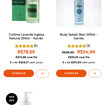
Colônia Lavanda Inglesa
Body Splash Mavi 200ml -
Natural 250ml - Garrão
Garrão
(5)
(3)
R$78,50
R$34,90
R$39,90
R$74,58
com
Pix
R$33,16
com
Pix
3
x de
R$26,17
sem juros
3
x de
R$11,63
sem juros
10
%
OFF