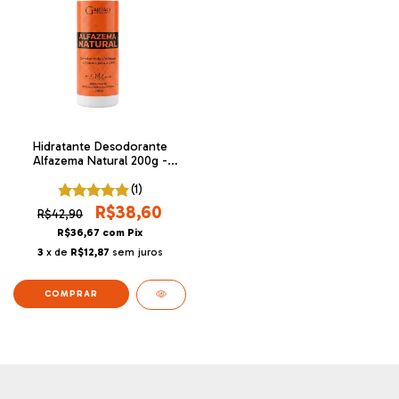
Hidratante Desodorante
Alfazema Natural 200g -
Garrão
(1)
R$38,60
R$42,90
R$36,67
com
Pix
3
x de
R$12,87
sem juros