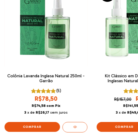
Colônia Lavanda Inglesa Natural 250ml -
Kit Clássico em 
Garrão
Inglesas Natura
(5)
R$78,50
R$157,00
R$74,58
com
Pix
R$141,5
3
x de
R$26,17
sem juros
3
x de
R$49,